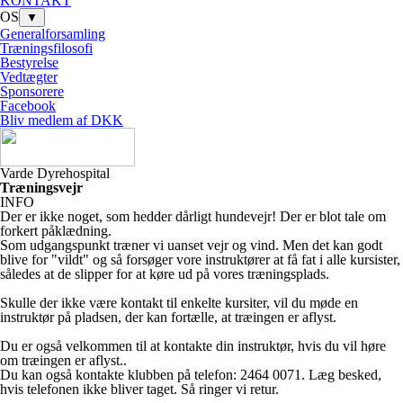
KONTAKT
OS
▼
Generalforsamling
Træningsfilosofi
Bestyrelse
Vedtægter
Sponsorere
Facebook
Bliv medlem af DKK
Varde Dyrehospital
Træningsvejr
INFO
Der er ikke noget, som hedder dårligt hundevejr! Der er blot tale om
forkert påklædning.
Som udgangspunkt træner vi uanset vejr og vind. Men det kan godt
blive for "vildt" og så forsøger vore instruktører at få fat i alle kursister,
således at de slipper for at køre ud på vores træningsplads.
Skulle der ikke være kontakt til enkelte kursiter, vil du møde en
instruktør på pladsen, der kan fortælle, at træingen er aflyst.
Du er også velkommen til at kontakte din instruktør, hvis du vil høre
om træingen er aflyst..
Du kan også kontakte klubben på telefon: 2464 0071. Læg besked,
hvis telefonen ikke bliver taget. Så ringer vi retur.