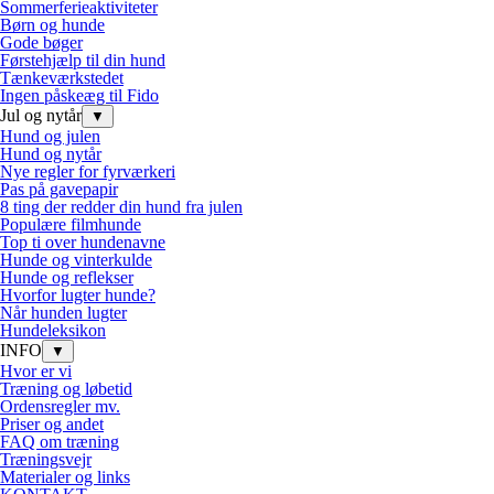
Sommerferieaktiviteter
Børn og hunde
Gode bøger
Førstehjælp til din hund
Tænkeværkstedet
Ingen påskeæg til Fido
Jul og nytår
▼
Hund og julen
Hund og nytår
Nye regler for fyrværkeri
Pas på gavepapir
8 ting der redder din hund fra julen
Populære filmhunde
Top ti over hundenavne
Hunde og vinterkulde
Hunde og reflekser
Hvorfor lugter hunde?
Når hunden lugter
Hundeleksikon
INFO
▼
Hvor er vi
Træning og løbetid
Ordensregler mv.
Priser og andet
FAQ om træning
Træningsvejr
Materialer og links