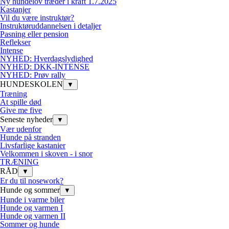
Ny hundelov træder i kraft 1.7.2025
Kastanjer
Vil du være instruktør?
Instruktøruddannelsen i detaljer
Pasning eller pension
Reflekser
Intense
NYHED: Hverdagslydighed
NYHED: DKK-INTENSE
NYHED: Prøv rally
HUNDESKOLEN
▼
Træning
At spille død
Give me five
Seneste nyheder
▼
Vær udenfor
Hunde på stranden
Livsfarlige kastanier
Velkommen i skoven - i snor
TRÆNING
RÅD
▼
Er du til nosework?
Hunde og sommer
▼
Hunde i varme biler
Hunde og varmen I
Hunde og varmen II
Sommer og hunde