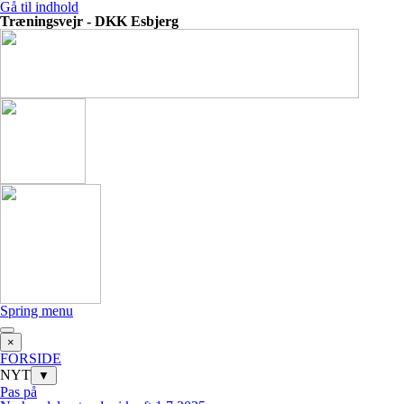
Gå til indhold
Træningsvejr - DKK Esbjerg
Spring menu
×
FORSIDE
NYT
▼
Pas på