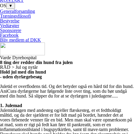
KONTAKT
OS
▼
Generalforsamling
Træningsfilosofi
Bestyrelse
Vedtægter
Sponsorere
Facebook
Bliv medlem af DKK
Varde Dyrehospital
8 ting der redder din hund fra julen
RÅD > Jul og nytår
Hold jul med din hund
- uden dyrlægebesøg
Juletid er overflodens tid. Og det betyder også en hård tid for din hund.
AniCura dyrlægerne har følgende liste over ting, som du bør undgå
med din hund. Så slipper du for at se dyrlægen i juledagene.....
1. Julemad
Julemiddagen med andesteg og/eller flæskesteg, er et fedtholdigt
måltid, og da der sjældent er for lidt mad på bordet, hænder det at
vores firbenede venner får en bid. Men man skal være opmærksom på
at mad, som er rigt på fedt kan føre til pankreatit, som er en
inflammationstilstand i bugspytkirtlen, samt til mave-tarm problemer.