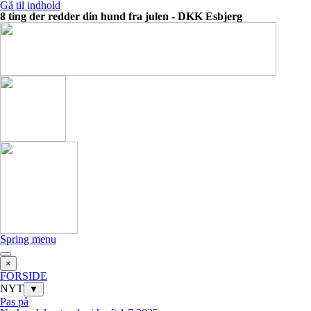
Gå til indhold
8 ting der redder din hund fra julen - DKK Esbjerg
Spring menu
×
FORSIDE
NYT
▼
Pas på