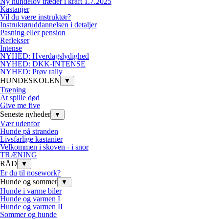
Ny hundelov træder i kraft 1.7.2025
Kastanjer
Vil du være instruktør?
Instruktøruddannelsen i detaljer
Pasning eller pension
Reflekser
Intense
NYHED: Hverdagslydighed
NYHED: DKK-INTENSE
NYHED: Prøv rally
HUNDESKOLEN
▼
Træning
At spille død
Give me five
Seneste nyheder
▼
Vær udenfor
Hunde på stranden
Livsfarlige kastanier
Velkommen i skoven - i snor
TRÆNING
RÅD
▼
Er du til nosework?
Hunde og sommer
▼
Hunde i varme biler
Hunde og varmen I
Hunde og varmen II
Sommer og hunde