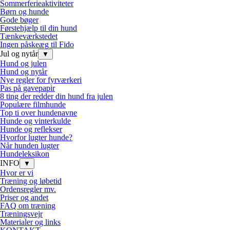
Sommerferieaktiviteter
Børn og hunde
Gode bøger
Førstehjælp til din hund
Tænkeværkstedet
Ingen påskeæg til Fido
Jul og nytår
▼
Hund og julen
Hund og nytår
Nye regler for fyrværkeri
Pas på gavepapir
8 ting der redder din hund fra julen
Populære filmhunde
Top ti over hundenavne
Hunde og vinterkulde
Hunde og reflekser
Hvorfor lugter hunde?
Når hunden lugter
Hundeleksikon
INFO
▼
Hvor er vi
Træning og løbetid
Ordensregler mv.
Priser og andet
FAQ om træning
Træningsvejr
Materialer og links