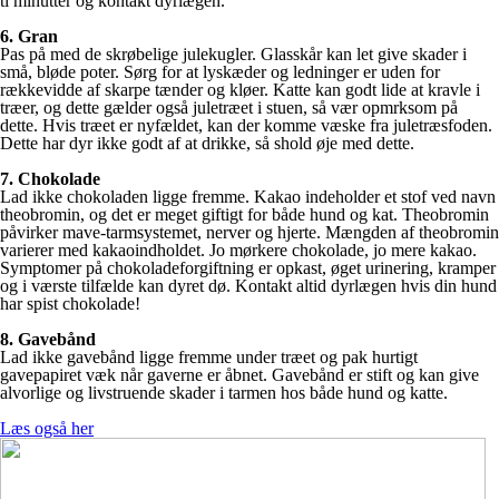
ti minutter og kontakt dyrlægen.
6. Gran
Pas på med de skrøbelige julekugler. Glasskår kan let give skader i
små, bløde poter. Sørg for at lyskæder og ledninger er uden for
rækkevidde af skarpe tænder og kløer. Katte kan godt lide at kravle i
træer, og dette gælder også juletræet i stuen, så vær opmrksom på
dette. Hvis træet er nyfældet, kan der komme væske fra juletræsfoden.
Dette har dyr ikke godt af at drikke, så shold øje med dette.
7. Chokolade
Lad ikke chokoladen ligge fremme. Kakao indeholder et stof ved navn
theobromin, og det er meget giftigt for både hund og kat. Theobromin
påvirker mave-tarmsystemet, nerver og hjerte. Mængden af theobromin
varierer med kakaoindholdet. Jo mørkere chokolade, jo mere kakao.
Symptomer på chokoladeforgiftning er opkast, øget urinering, kramper
og i værste tilfælde kan dyret dø. Kontakt altid dyrlægen hvis din hund
har spist chokolade!
8. Gavebånd
Lad ikke gavebånd ligge fremme under træet og pak hurtigt
gavepapiret væk når gaverne er åbnet. Gavebånd er stift og kan give
alvorlige og livstruende skader i tarmen hos både hund og katte.
Læs også her