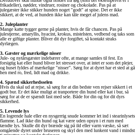
Derudover skal hunde også holdes fra løg (som der eksempelvis er i
frikadeller), nødder, vindruer, rosiner og chokolade. Pas på at
julegæster ikke stikker hunden noget "godt" at spise. Det er ikke
sikkert, at de ved, at hunden ikke kan tåle meget af julens mad.
2. Juleplanter
Mange katte tygger gerne på planter, hvis de får chancen. Pas på
julestjerne, amaryllis, hyacint, krokus, mistelsten, vedbend og taks som
alle er giftige planter. Bliver dit dyr forgiftet, så kontakt straks
dyrlægen.
3. Gæster og mærkelige nisser
Jule- og nytårsgæster indebærer ofte, at mange samles til fest. En
forsigtig kat eller hund bliver let stresset over, at intet er som det plejer,
og huset fyldes af mærkelige "nisser". Sørg for at dyret har et sted at gå
hen med ro, fred, lidt mad og drikke.
4. Spænd sikkerhedsselen
Hvis du skal ud at rejse, så sørg for at din bedste ven rejser sikkert i et
godt bur. Er det ikke muligt at tranportere din hund eller kat i bur, så
sørg for at de er spændt fast med sele. Både for din og for dit dyrs
sikkerhed.
5. Levende lys
En logrende hale eller en nysgerrig snude kommer let ind i stearinlysets
flamme. Lad ikke din hund og kat være uden opsyn i et rum med
tændte lys. Skulle dit dyr brænde sig på ild eller varm væske, så sæt
omgående dyret under bruseren og skyl den med lunkent vand i mindst