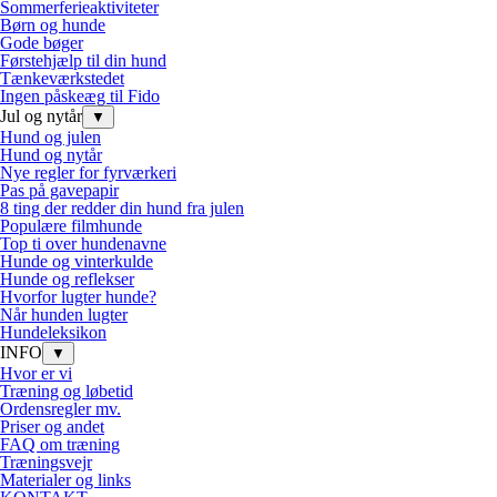
Sommerferieaktiviteter
Børn og hunde
Gode bøger
Førstehjælp til din hund
Tænkeværkstedet
Ingen påskeæg til Fido
Jul og nytår
▼
Hund og julen
Hund og nytår
Nye regler for fyrværkeri
Pas på gavepapir
8 ting der redder din hund fra julen
Populære filmhunde
Top ti over hundenavne
Hunde og vinterkulde
Hunde og reflekser
Hvorfor lugter hunde?
Når hunden lugter
Hundeleksikon
INFO
▼
Hvor er vi
Træning og løbetid
Ordensregler mv.
Priser og andet
FAQ om træning
Træningsvejr
Materialer og links