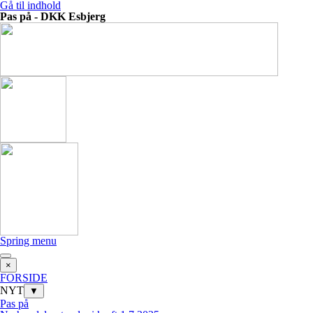
Gå til indhold
Pas på - DKK Esbjerg
Spring menu
×
FORSIDE
NYT
▼
Pas på