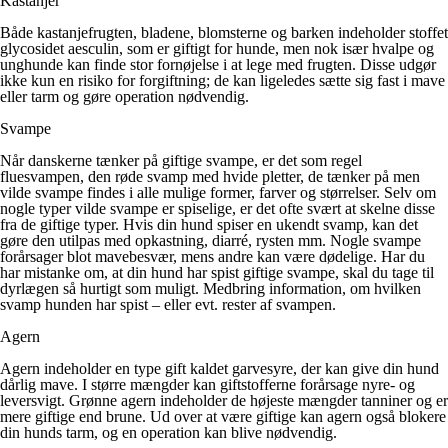
Kastanjer
Både kastanjefrugten, bladene, blomsterne og barken indeholder stoffet
glycosidet aesculin, som er giftigt for hunde, men nok især hvalpe og
unghunde kan finde stor fornøjelse i at lege med frugten. Disse udgør
ikke kun en risiko for forgiftning; de kan ligeledes sætte sig fast i mave
eller tarm og gøre operation nødvendig.
Svampe
Når danskerne tænker på giftige svampe, er det som regel
fluesvampen, den røde svamp med hvide pletter, de tænker på men
vilde svampe findes i alle mulige former, farver og størrelser. Selv om
nogle typer vilde svampe er spiselige, er det ofte svært at skelne disse
fra de giftige typer. Hvis din hund spiser en ukendt svamp, kan det
gøre den utilpas med opkastning, diarré, rysten mm. Nogle svampe
forårsager blot mavebesvær, mens andre kan være dødelige. Har du
har mistanke om, at din hund har spist giftige svampe, skal du tage til
dyrlægen så hurtigt som muligt. Medbring information, om hvilken
svamp hunden har spist – eller evt. rester af svampen
.
Agern
Agern indeholder en type gift kaldet garvesyre, der kan give din hund
dårlig mave. I større mængder kan giftstofferne forårsage nyre- og
leversvigt. Grønne agern indeholder de højeste mængder tanniner og er
mere giftige end brune. Ud over at være giftige kan agern også blokere
din hunds tarm, og en operation kan blive nødvendig.