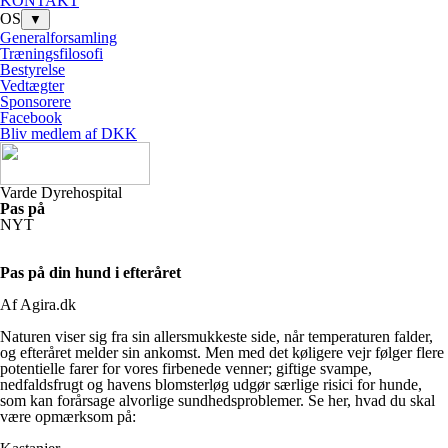
KONTAKT
OS
▼
Generalforsamling
Træningsfilosofi
Bestyrelse
Vedtægter
Sponsorere
Facebook
Bliv medlem af DKK
Varde Dyrehospital
Pas på
NYT
Pas på din hund i efteråret
Af Agira.dk
Naturen viser sig fra sin allersmukkeste side, når temperaturen falder,
og efteråret melder sin ankomst. Men med det køligere vejr følger flere
potentielle farer for vores firbenede venner; giftige svampe,
nedfaldsfrugt og havens blomsterløg udgør særlige risici for hunde,
som kan forårsage alvorlige sundhedsproblemer. Se her, hvad du skal
være opmærksom på: