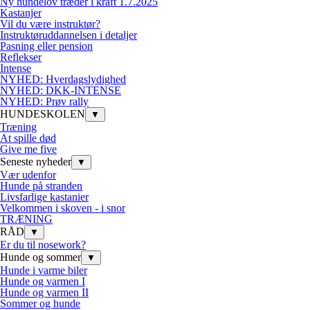
Ny hundelov træder i kraft 1.7.2025
Kastanjer
Vil du være instruktør?
Instruktøruddannelsen i detaljer
Pasning eller pension
Reflekser
Intense
NYHED: Hverdagslydighed
NYHED: DKK-INTENSE
NYHED: Prøv rally
HUNDESKOLEN
▼
Træning
At spille død
Give me five
Seneste nyheder
▼
Vær udenfor
Hunde på stranden
Livsfarlige kastanier
Velkommen i skoven - i snor
TRÆNING
RÅD
▼
Er du til nosework?
Hunde og sommer
▼
Hunde i varme biler
Hunde og varmen I
Hunde og varmen II
Sommer og hunde