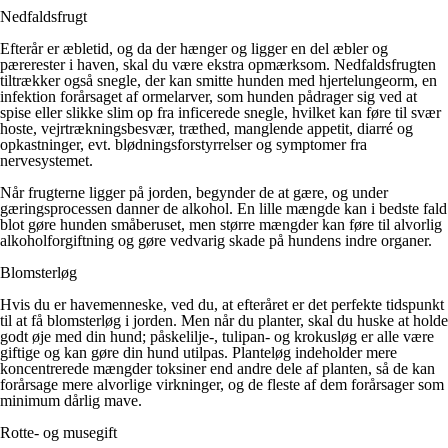
Nedfaldsfrugt
Efterår er æbletid, og da der hænger og ligger en del æbler og
pærerester i haven, skal du være ekstra opmærksom. Nedfaldsfrugten
tiltrækker også snegle, der kan smitte hunden med hjertelungeorm, en
infektion forårsaget af ormelarver, som hunden pådrager sig ved at
spise eller slikke slim op fra inficerede snegle, hvilket kan føre til svær
hoste, vejrtrækningsbesvær, træthed, manglende appetit, diarré og
opkastninger, evt. blødningsforstyrrelser og symptomer fra
nervesystemet.
Når frugterne ligger på jorden, begynder de at gære, og under
gæringsprocessen danner de alkohol. En lille mængde kan i bedste fald
blot gøre hunden småberuset, men større mængder kan føre til alvorlig
alkoholforgiftning og gøre vedvarig skade på hundens indre organer.
Blomsterløg
Hvis du er havemenneske, ved du, at efteråret er det perfekte tidspunkt
til at få blomsterløg i jorden. Men når du planter, skal du huske at holde
godt øje med din hund; påskelilje-, tulipan- og krokusløg er alle være
giftige og kan gøre din hund utilpas. Planteløg indeholder mere
koncentrerede mængder toksiner end andre dele af planten, så de kan
forårsage mere alvorlige virkninger, og de fleste af dem forårsager som
minimum dårlig mave.
Rotte- og musegift