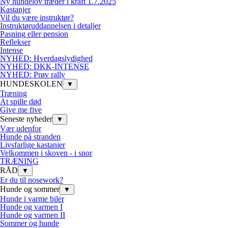
Ny hundelov træder i kraft 1.7.2025
Kastanjer
Vil du være instruktør?
Instruktøruddannelsen i detaljer
Pasning eller pension
Reflekser
Intense
NYHED: Hverdagslydighed
NYHED: DKK-INTENSE
NYHED: Prøv rally
HUNDESKOLEN
▼
Træning
At spille død
Give me five
Seneste nyheder
▼
Vær udenfor
Hunde på stranden
Livsfarlige kastanier
Velkommen i skoven - i snor
TRÆNING
RÅD
▼
Er du til nosework?
Hunde og sommer
▼
Hunde i varme biler
Hunde og varmen I
Hunde og varmen II
Sommer og hunde