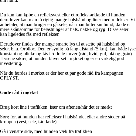
din hund.
Du kan kan købe en refleksvest eller et reflekstørklæde til hunden,
derudover kan man få rigtig mange halsbånd og liner med reflekser. Vi
anbefaler, at man bruger en gå-sele, når man lufter sin hund, da de er
mere skånsomme for belastninger af hals, nakke og ryg. Disse seler
kan ligeledes fås med reflekser.
Derudover findes der mange smarte lys til at sætte på halsbånd og
seler, bl.a. Orbiloc. Den er synlig på lang afstand (5 km), kan både lyse
konstant og blinke og fås i 5 flotte farver (rød, hvid, gul, blå og grøn)
Lysene sikrer, at hunden bliver set i mørket og er en virkelig god
investering.
Når du færdes i mørket er der her et par gode råd fra kampagnen
OPLYST.
Gode råd i mørket
Brug kort line i trafikken, især om aftenen/når det er mørkt
Sørg for, at hunden har reflekser i halsbåndet eller andre steder på
kroppen (vest, sele, tørklæde)
Gå i venstre side, med hunden væk fra trafikken