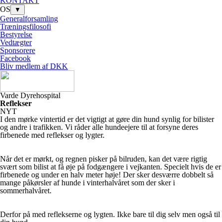
KONTAKT
OS
▼
Generalforsamling
Træningsfilosofi
Bestyrelse
Vedtægter
Sponsorere
Facebook
Bliv medlem af DKK
Varde Dyrehospital
Reflekser
NYT
I den mørke vintertid er det vigtigt at gøre din hund synlig for bilister
og andre i trafikken. Vi råder alle hundeejere til at forsyne deres
firbenede med reflekser og lygter.
Når det er mørkt, og regnen pisker på bilruden, kan det være rigtig
svært som bilist at få øje på fodgængere i vejkanten. Specielt hvis de er
firbenede og under en halv meter høje! Der sker desværre dobbelt så
mange påkørsler af hunde i vinterhalvåret som der sker i
sommerhalvåret.
Derfor på med reflekserne og lygten. Ikke bare til dig selv men også til