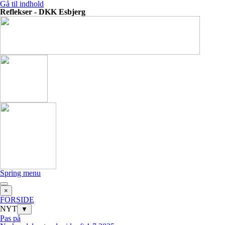
Gå til indhold
Reflekser - DKK Esbjerg
Spring menu
×
FORSIDE
NYT
▼
Pas på