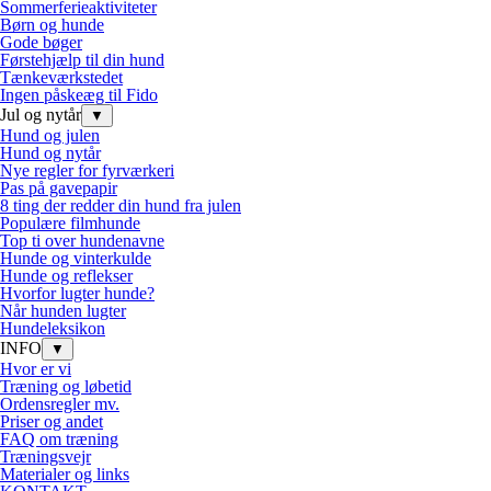
Sommerferieaktiviteter
Børn og hunde
Gode bøger
Førstehjælp til din hund
Tænkeværkstedet
Ingen påskeæg til Fido
Jul og nytår
▼
Hund og julen
Hund og nytår
Nye regler for fyrværkeri
Pas på gavepapir
8 ting der redder din hund fra julen
Populære filmhunde
Top ti over hundenavne
Hunde og vinterkulde
Hunde og reflekser
Hvorfor lugter hunde?
Når hunden lugter
Hundeleksikon
INFO
▼
Hvor er vi
Træning og løbetid
Ordensregler mv.
Priser og andet
FAQ om træning
Træningsvejr
Materialer og links